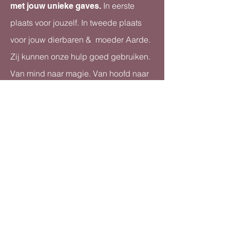
In eerste
met jouw unieke gaves.
plaats voor jouzelf. In tweede plaats
voor jouw dierbaren & moeder Aarde.
Zij kunnen onze hulp goed gebruiken.
Van mind naar magie. Van hoofd naar
hart. Een heerlijk, spannend pad vol
avonturen, voor jou én voor mij!
Yes ik wil die Masterclass >>
Over House of NRGY