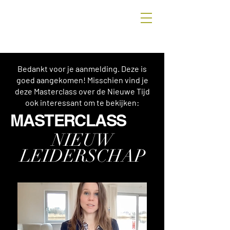
Schrijf je
hier
in voor de nieuwsbrief
van Anke en ontvang inspirerende
content over stevig staan in jouw
leven.
Bedankt voor je aanmelding. Deze is
goed aangekomen! Misschien vind je
deze Masterclass over de Nieuwe Tijd
ook interessant om te bekijken:
MASTERCLASS
NIEUW
LEIDERSCHAP